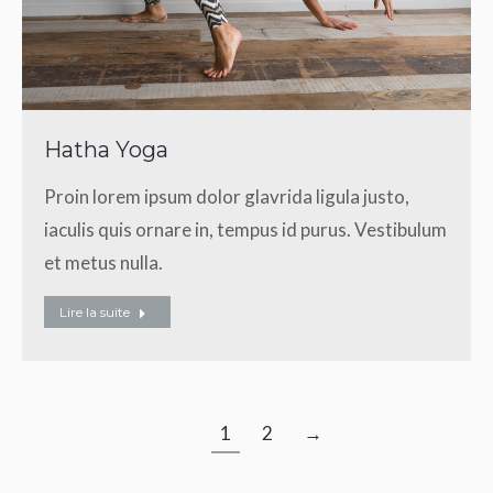
Hatha Yoga
Proin lorem ipsum dolor glavrida ligula justo,
iaculis quis ornare in, tempus id purus. Vestibulum
et metus nulla.
Lire la suite
1
2
→