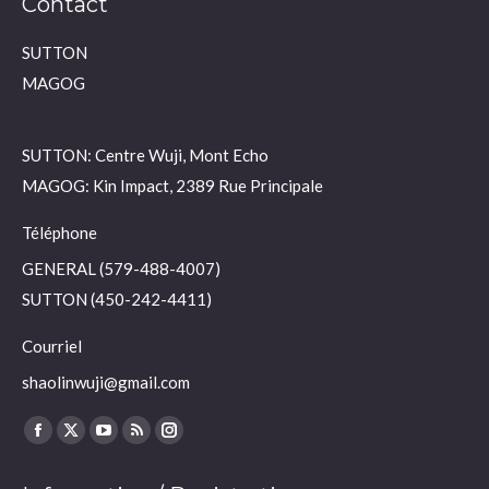
Contact
SUTTON
MAGOG
SUTTON: Centre Wuji, Mont Echo
MAGOG: Kin Impact, 2389 Rue Principale
Téléphone
GENERAL (579-488-4007)
SUTTON (450-242-4411)
Courriel
shaolinwuji@gmail.com
Trouvez nous sur :
Facebook
X
YouTube
RSS
Instagram
page
page
page
page
page